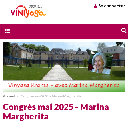
Se connecter
Qui sommes nous
A chacun son Yoga
Stages et formations
Trouver un professeur
Blog
Accueil
>
Congrès mai 2025 - Marina Margherita
Contact
Congrès mai 2025 - Marina
Margherita