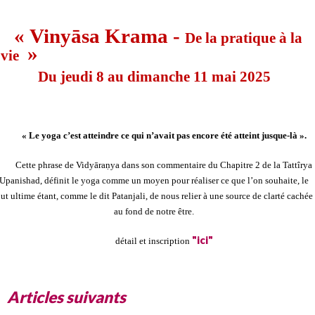
« Viny
ā
sa Krama -
De la pratique à la
»
vie
Du jeudi 8 au dimanche 11 mai 2025
« Le yoga c
’
est atteindre ce qui n’avait pas encore été atteint jusque-là ».
Cette phrase de Vidyāra
ṇ
ya dans son commentaire du Chapitre 2 de la Tattîrya
Upanishad, définit le yoga comme un moyen pour réaliser ce que l’on souhaite, le
ut ultime étant, comme le dit Patanjali, de nous relier à une source de clarté cachée
au fond de notre être.
"ici"
détail et inscription
Articles suivants