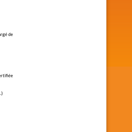
argé de
rtifiée
…)