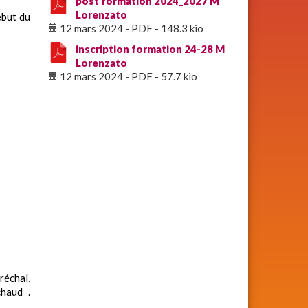
post formation 2024_2027 M
Lorenzato
ébut du
12 mars 2024
-
PDF
-
148.3 kio
inscription formation 24-28 M
Lorenzato
12 mars 2024
-
PDF
-
57.7 kio
réchal,
chaud .