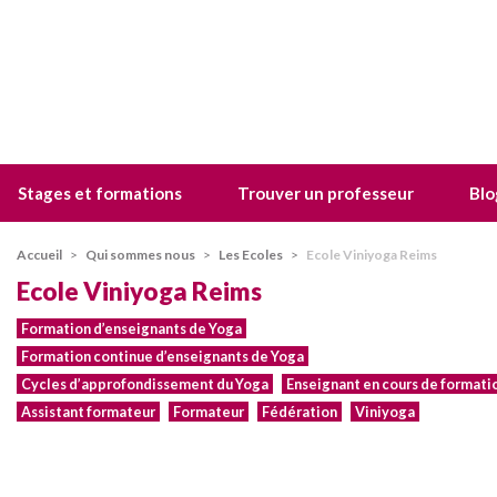
Stages et formations
Trouver un professeur
Blo
Accueil
>
Qui sommes nous
>
Les Ecoles
>
Ecole Viniyoga Reims
Ecole Viniyoga Reims
Formation d’enseignants de Yoga
Formation continue d’enseignants de Yoga
Cycles d’approfondissement du Yoga
Enseignant en cours de formati
Assistant formateur
Formateur
Fédération
Viniyoga