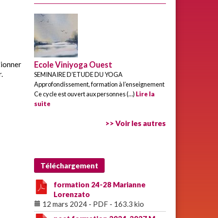
tionner
Ecole Viniyoga Ouest
.
SEMINAIRE D’ETUDE DU YOGA​
Approfondissement, formation à l’enseignement
Ce cycle est ouvert aux personnes (…)
Lire la
suite
>> Voir les autres
Téléchargement
formation 24-28 Marianne
Lorenzato
12 mars 2024
-
PDF
-
163.3 kio