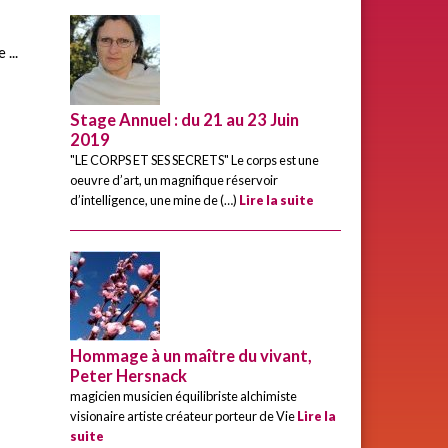
...
Stage Annuel : du 21 au 23 Juin
2019
"LE CORPS ET SES SECRETS" Le corps est une
oeuvre d’art, un magnifique réservoir
d’intelligence, une mine de (…)
Lire la suite
Hommage à un maître du vivant,
Peter Hersnack
magicien musicien équilibriste alchimiste
visionaire artiste créateur porteur de Vie
Lire la
suite