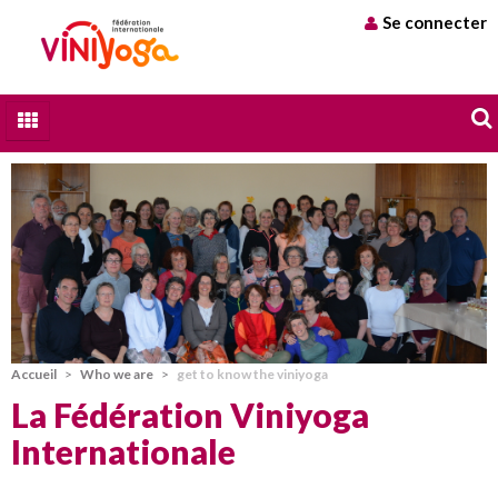
Se connecter
Qui sommes nous
A chacun son Yoga
Stages et formations
Trouver un professeur
Blog
Accueil
>
Who we are
>
get to know the viniyoga
Contact
La Fédération Viniyoga
Internationale