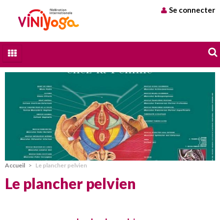
Se connecter
Qui sommes nous
A chacun son Yoga
Stages et formations
Trouver un professeur
Blog
Accueil
>
Le plancher pelvien
Contact
Le plancher pelvien