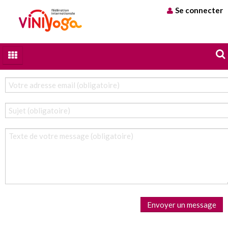
Se connecter
Qui sommes nous
A chacun son Yoga
Stages et formations
Trouver un professeur
Blog
Contact