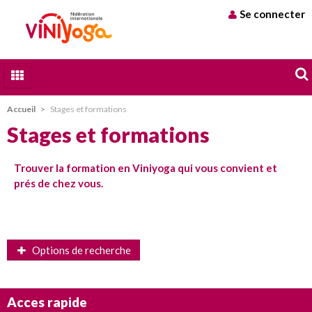
Se connecter
Qui sommes nous
Accueil
>
Stages et formations
Stages et formations
A chacun son Yoga
Stages et formations
Trouver la formation en Viniyoga qui vous convient et
prés de chez vous.
Trouver un professeur
Blog
Contact
Options de recherche
Options de recherche
Options de recherche
Acces rapide